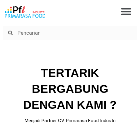
M
Skip
Tentang Kami
to
content
Search
TERTARIK
BERGABUNG
DENGAN KAMI ?
Menjadi Partner CV. Primarasa Food Industri