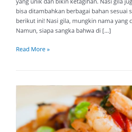
yang unik dan bikin ketagihan. Nasi gila 
bisa ditambahkan berbagai bahan sesuai se
berikut ini! Nasi gila, mungkin nama yang 
Namun, siapa sangka bahwa di […]
Read More »
[Resep
Lezat]
Nasi
Goreng
Udang