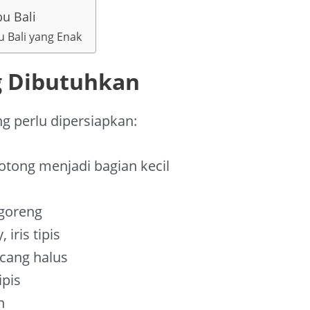
u Bali
Bali yang Enak
 Dibutuhkan
g perlu dipersiapkan:
otong menjadi bagian kecil
goreng
iris tipis
ncang halus
ipis
n