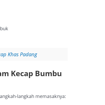
ubuk
cap Khas Padang
am Kecap Bumbu
 langkah-langkah memasaknya: