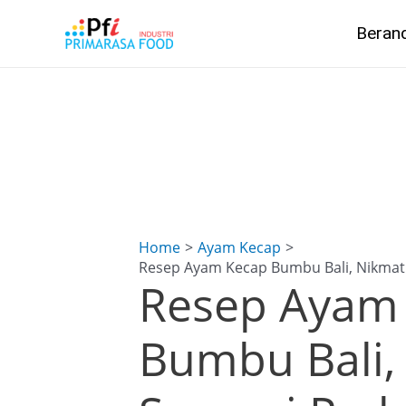
Skip
Post
Beran
to
navigation
content
Home
Ayam Kecap
Resep Ayam Kecap Bumbu Bali, Nikmat
Resep Ayam
Bumbu Bali,