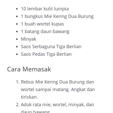
10 lembar kulit lumpia
1 bungkus Mie Kering Dua Burung
1 buah wortel kupas
1 batang daun bawang
Minyak
Saos Serbaguna Tiga Berlian
Saos Pedas Tiga Berlian
Cara Memasak
Rebus Mie Kering Dua Burung dan
wortel sampai matang. Angkat dan
tiriskan.
Aduk rata mie, wortel, minyak, dan
daun bawang.