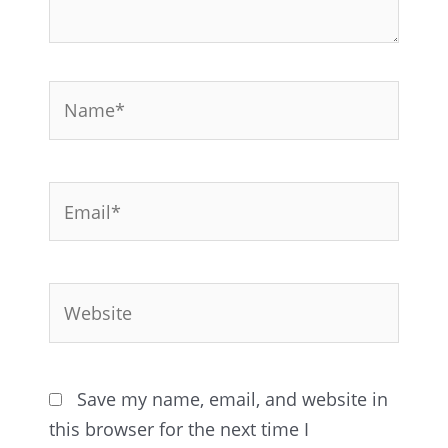
Name*
Email*
Website
Save my name, email, and website in
this browser for the next time I