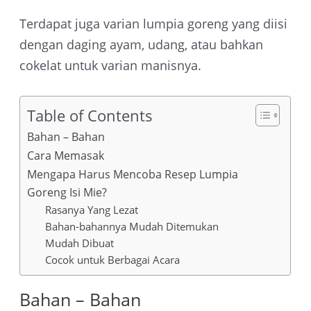
Terdapat juga varian lumpia goreng yang diisi
dengan daging ayam, udang, atau bahkan
cokelat untuk varian manisnya.
Table of Contents
Bahan – Bahan
Cara Memasak
Mengapa Harus Mencoba Resep Lumpia
Goreng Isi Mie?
Rasanya Yang Lezat
Bahan-bahannya Mudah Ditemukan
Mudah Dibuat
Cocok untuk Berbagai Acara
Bahan – Bahan