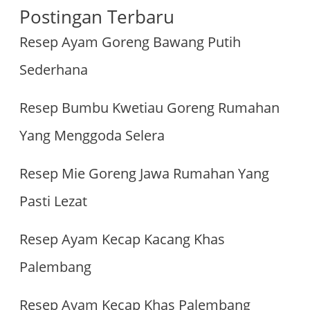
Postingan Terbaru
Resep Ayam Goreng Bawang Putih
Sederhana
Resep Bumbu Kwetiau Goreng Rumahan
Yang Menggoda Selera
Resep Mie Goreng Jawa Rumahan Yang
Pasti Lezat
Resep Ayam Kecap Kacang Khas
Palembang
Resep Ayam Kecap Khas Palembang